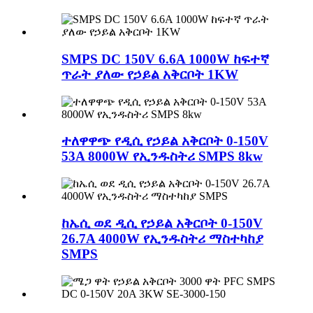
SMPS DC 150V 6.6A 1000W ከፍተኛ
ጥራት ያለው የኃይል አቅርቦት 1KW
ተለዋዋጭ የዲሲ የኃይል አቅርቦት 0-150V
53A 8000W የኢንዱስትሪ SMPS 8kw
ከኤሲ ወደ ዲሲ የኃይል አቅርቦት 0-150V
26.7A 4000W የኢንዱስትሪ ማስተካከያ
SMPS