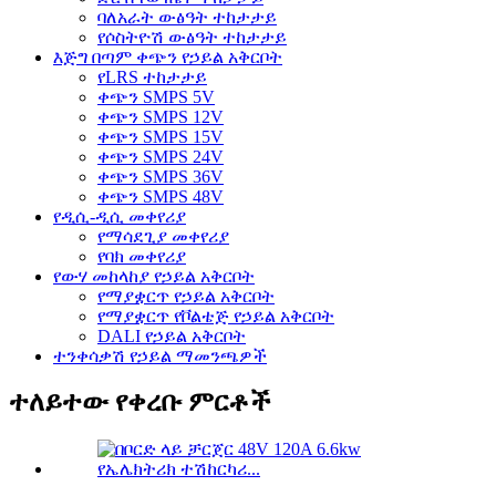
ባለአራት ውፅዓት ተከታታይ
የሶስትዮሽ ውፅዓት ተከታታይ
እጅግ በጣም ቀጭን የኃይል አቅርቦት
የLRS ተከታታይ
ቀጭን SMPS 5V
ቀጭን SMPS 12V
ቀጭን SMPS 15V
ቀጭን SMPS 24V
ቀጭን SMPS 36V
ቀጭን SMPS 48V
የዲሲ-ዲሲ መቀየሪያ
የማሳደጊያ መቀየሪያ
የባክ መቀየሪያ
የውሃ መከላከያ የኃይል አቅርቦት
የማያቋርጥ የኃይል አቅርቦት
የማያቋርጥ የቮልቴጅ የኃይል አቅርቦት
DALI የኃይል አቅርቦት
ተንቀሳቃሽ የኃይል ማመንጫዎች
ተለይተው የቀረቡ ምርቶች