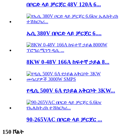
በቦርድ ላይ ቻርጀር 48V 120A 6...
ኤሲ 380V በቦርድ ላይ ቻርጀር 6....
8KW 0-48V 166A ከፍተኛ ኃይል 8...
የዲሲ 500V 6A የኃይል አቅርቦት 3KW...
90-265VAC በቦርድ ላይ ቻርጀር ...
150 ቮልት