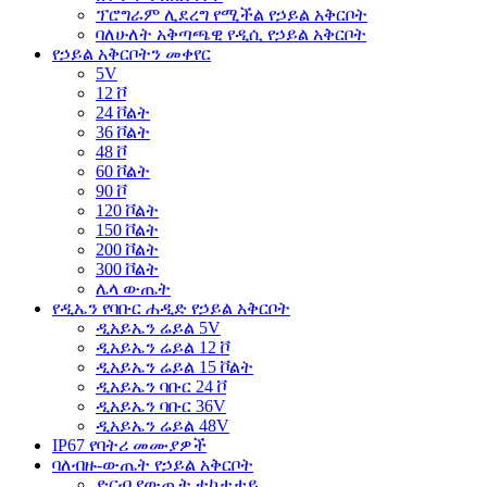
ፕሮግራም ሊደረግ የሚችል የኃይል አቅርቦት
ባለሁለት አቅጣጫዊ የዲሲ የኃይል አቅርቦት
የኃይል አቅርቦትን መቀየር
5V
12 ቮ
24 ቮልት
36 ቮልት
48 ቮ
60 ቮልት
90 ቮ
120 ቮልት
150 ቮልት
200 ቮልት
300 ቮልት
ሌላ ውጤት
የዲኤን የባቡር ሐዲድ የኃይል አቅርቦት
ዲአይኤን ሬይል 5V
ዲአይኤን ሬይል 12 ቮ
ዲአይኤን ሬይል 15 ቮልት
ዲአይኤን ባቡር 24 ቮ
ዲአይኤን ባቡር 36V
ዲአይኤን ሬይል 48V
IP67 የባትሪ መሙያዎች
ባለብዙ-ውጤት የኃይል አቅርቦት
ድርብ የውጤት ተከታታይ