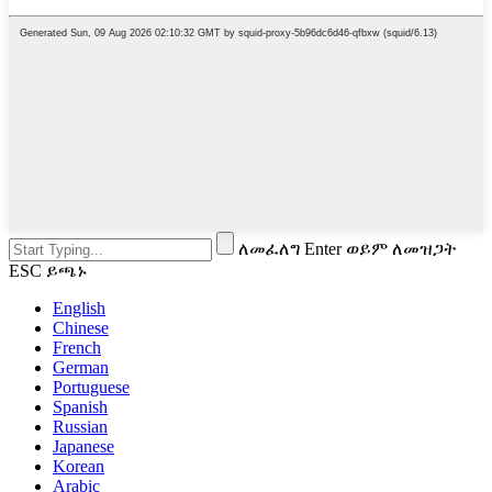
ለመፈለግ Enter ወይም ለመዝጋት
ESC ይጫኑ
English
Chinese
French
German
Portuguese
Spanish
Russian
Japanese
Korean
Arabic