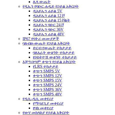
ሌላ ውጤት
የዲኤን የባቡር ሐዲድ የኃይል አቅርቦት
ዲአይኤን ሬይል 5V
ዲአይኤን ሬይል 12 ቮ
ዲአይኤን ሬይል 15 ቮልት
ዲአይኤን ባቡር 24 ቮ
ዲአይኤን ባቡር 36V
ዲአይኤን ሬይል 48V
IP67 የባትሪ መሙያዎች
ባለብዙ-ውጤት የኃይል አቅርቦት
ድርብ የውጤት ተከታታይ
ባለአራት ውፅዓት ተከታታይ
የሶስትዮሽ ውፅዓት ተከታታይ
እጅግ በጣም ቀጭን የኃይል አቅርቦት
የLRS ተከታታይ
ቀጭን SMPS 5V
ቀጭን SMPS 12V
ቀጭን SMPS 15V
ቀጭን SMPS 24V
ቀጭን SMPS 36V
ቀጭን SMPS 48V
የዲሲ-ዲሲ መቀየሪያ
የማሳደጊያ መቀየሪያ
የባክ መቀየሪያ
የውሃ መከላከያ የኃይል አቅርቦት