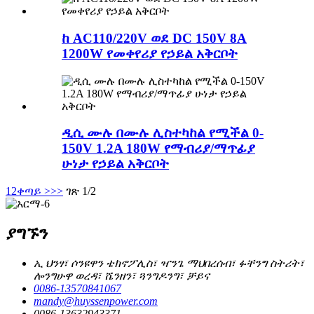
ከ AC110/220V ወደ DC 150V 8A
1200W የመቀየሪያ የኃይል አቅርቦት
ዲሲ ሙሉ በሙሉ ሊስተካከል የሚችል 0-
150V 1.2A 180W የማብሪያ/ማጥፊያ
ሁነታ የኃይል አቅርቦት
1
2
ቀጣይ >
>>
ገጽ 1/2
ያግኙን
ኢ ህንፃ፣ ሶንዩዋን ቴክኖፖሊስ፣ ዣንጌ ማህበረሰብ፣ ፉቸንግ ስትሪት፣
ሎንግሁዋ ወረዳ፣ ሼንዘን፣ ጓንግዶንግ፣ ቻይና
0086-13570841067
mandy@huyssenpower.com
0086-13632943371