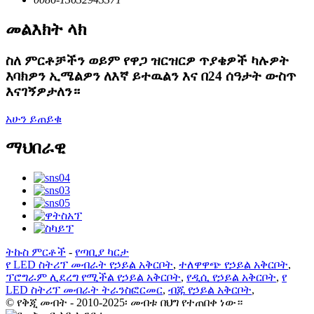
መልእክት ላክ
ስለ ምርቶቻችን ወይም የዋጋ ዝርዝርዎ ጥያቄዎች ካሉዎት
እባክዎን ኢሜልዎን ለእኛ ይተዉልን እና በ24 ሰዓታት ውስጥ
እናገኝዎታለን።
አሁን ይጠይቁ
ማህበራዊ
ትኩስ ምርቶች
-
የጣቢያ ካርታ
የ LED ስትሪፕ መብራት የኃይል አቅርቦት
,
ተለዋዋጭ የኃይል አቅርቦት
,
ፕሮግራም ሊደረግ የሚችል የኃይል አቅርቦት
,
የዲሲ የኃይል አቅርቦት
,
የ
LED ስትሪፕ መብራት ትራንስፎርመር
,
ብጁ የኃይል አቅርቦት
,
© የቅጂ መብት - 2010-2025፡ መብቱ በህግ የተጠበቀ ነው።