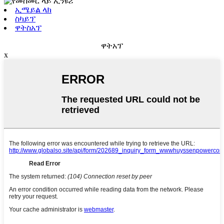
ኢሜይል ላክ
ስካይፕ
ዋትስአፕ
ዋትአፕ
x