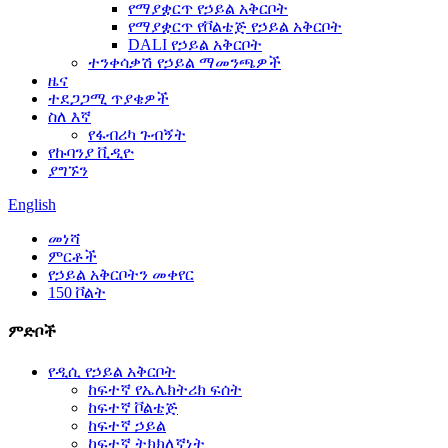
የማያቋርጥ የኃይል አቅርቦት
የማያቋርጥ የቮልቴጅ የኃይል አቅርቦት
DALI የኃይል አቅርቦት
ተንቀሳቃሽ የኃይል ማመንጫዎች
ዜና
ተደጋጋሚ ጥያቄዎች
ስለ እኛ
የፋብሪካ ጉብኝት
የኩባንያ ቪዲዮ
ያግኙን
English
መነሻ
ምርቶች
የኃይል አቅርቦትን መቀየር
150 ቮልት
ምድቦች
የዲሲ የኃይል አቅርቦት
ከፍተኛ የኤሌክትሪክ ፍሰት
ከፍተኛ ቮልቴጅ
ከፍተኛ ኃይል
ከፍተኛ ትክክለኛነት