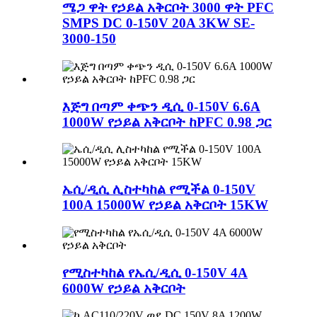
ሜጋ ዋት የኃይል አቅርቦት 3000 ዋት PFC
SMPS DC 0-150V 20A 3KW SE-
3000-150
እጅግ በጣም ቀጭን ዲሲ 0-150V 6.6A
1000W የኃይል አቅርቦት ከPFC 0.98 ጋር
ኤሲ/ዲሲ ሊስተካከል የሚችል 0-150V
100A 15000W የኃይል አቅርቦት 15KW
የሚስተካከል የኤሲ/ዲሲ 0-150V 4A
6000W የኃይል አቅርቦት