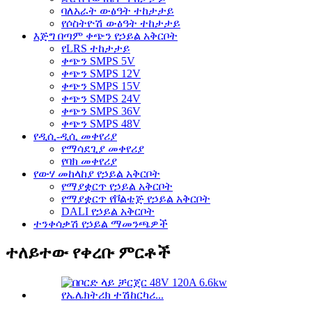
ባለአራት ውፅዓት ተከታታይ
የሶስትዮሽ ውፅዓት ተከታታይ
እጅግ በጣም ቀጭን የኃይል አቅርቦት
የLRS ተከታታይ
ቀጭን SMPS 5V
ቀጭን SMPS 12V
ቀጭን SMPS 15V
ቀጭን SMPS 24V
ቀጭን SMPS 36V
ቀጭን SMPS 48V
የዲሲ-ዲሲ መቀየሪያ
የማሳደጊያ መቀየሪያ
የባክ መቀየሪያ
የውሃ መከላከያ የኃይል አቅርቦት
የማያቋርጥ የኃይል አቅርቦት
የማያቋርጥ የቮልቴጅ የኃይል አቅርቦት
DALI የኃይል አቅርቦት
ተንቀሳቃሽ የኃይል ማመንጫዎች
ተለይተው የቀረቡ ምርቶች