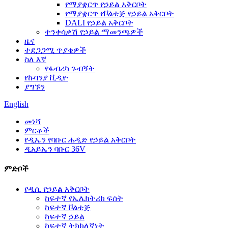
የማያቋርጥ የኃይል አቅርቦት
የማያቋርጥ የቮልቴጅ የኃይል አቅርቦት
DALI የኃይል አቅርቦት
ተንቀሳቃሽ የኃይል ማመንጫዎች
ዜና
ተደጋጋሚ ጥያቄዎች
ስለ እኛ
የፋብሪካ ጉብኝት
የኩባንያ ቪዲዮ
ያግኙን
English
መነሻ
ምርቶች
የዲኤን የባቡር ሐዲድ የኃይል አቅርቦት
ዲአይኤን ባቡር 36V
ምድቦች
የዲሲ የኃይል አቅርቦት
ከፍተኛ የኤሌክትሪክ ፍሰት
ከፍተኛ ቮልቴጅ
ከፍተኛ ኃይል
ከፍተኛ ትክክለኛነት