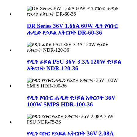
DR Series 36V 1.66A 60W ዲን የባቡር
ሐዲድ የኃይል አቅርቦት DR-60-36
የዲን ሬይል PSU 36V 3.3A 120W የኃይል
አቅርቦት NDR-120-36
የዲን የባቡር ሐዲድ የኃይል አቅርቦት 36V
100W SMPS HDR-100-36
የዲን ባቡር የኃይል አቅርቦት 36V 2.08A