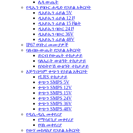
ሌላ ውጤት
የዲኤን የባቡር ሐዲድ የኃይል አቅርቦት
ዲአይኤን ሬይል 5V
ዲአይኤን ሬይል 12 ቮ
ዲአይኤን ሬይል 15 ቮልት
ዲአይኤን ባቡር 24 ቮ
ዲአይኤን ባቡር 36V
ዲአይኤን ሬይል 48V
IP67 የባትሪ መሙያዎች
ባለብዙ-ውጤት የኃይል አቅርቦት
ድርብ የውጤት ተከታታይ
ባለአራት ውፅዓት ተከታታይ
የሶስትዮሽ ውፅዓት ተከታታይ
እጅግ በጣም ቀጭን የኃይል አቅርቦት
የLRS ተከታታይ
ቀጭን SMPS 5V
ቀጭን SMPS 12V
ቀጭን SMPS 15V
ቀጭን SMPS 24V
ቀጭን SMPS 36V
ቀጭን SMPS 48V
የዲሲ-ዲሲ መቀየሪያ
የማሳደጊያ መቀየሪያ
የባክ መቀየሪያ
የውሃ መከላከያ የኃይል አቅርቦት