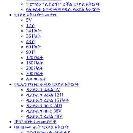
ፕሮግራም ሊደረግ የሚችል የኃይል አቅርቦት
ባለሁለት አቅጣጫዊ የዲሲ የኃይል አቅርቦት
የኃይል አቅርቦትን መቀየር
5V
12 ቮ
24 ቮልት
36 ቮልት
48 ቮ
60 ቮልት
90 ቮ
120 ቮልት
150 ቮልት
200 ቮልት
300 ቮልት
ሌላ ውጤት
የዲኤን የባቡር ሐዲድ የኃይል አቅርቦት
ዲአይኤን ሬይል 5V
ዲአይኤን ሬይል 12 ቮ
ዲአይኤን ሬይል 15 ቮልት
ዲአይኤን ባቡር 24 ቮ
ዲአይኤን ባቡር 36V
ዲአይኤን ሬይል 48V
IP67 የባትሪ መሙያዎች
ባለብዙ-ውጤት የኃይል አቅርቦት
ድርብ የውጤት ተከታታይ