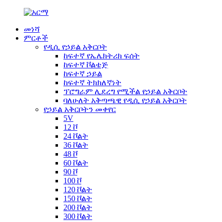
መነሻ
ምርቶች
የዲሲ የኃይል አቅርቦት
ከፍተኛ የኤሌክትሪክ ፍሰት
ከፍተኛ ቮልቴጅ
ከፍተኛ ኃይል
ከፍተኛ ትክክለኛነት
ፕሮግራም ሊደረግ የሚችል የኃይል አቅርቦት
ባለሁለት አቅጣጫዊ የዲሲ የኃይል አቅርቦት
የኃይል አቅርቦትን መቀየር
5V
12 ቮ
24 ቮልት
36 ቮልት
48 ቮ
60 ቮልት
90 ቮ
100 ቮ
120 ቮልት
150 ቮልት
200 ቮልት
300 ቮልት