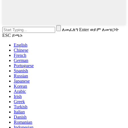
ለመፈለግ Enter ወይም ለመዝጋት
ESC ይጫኑ
English
Chinese
French
German
Portuguese
Spanish
Russian
Japanese
Korean
Arabic
Irish
Greek
Turkish
Italian
Danish
Romanian
Indonesian