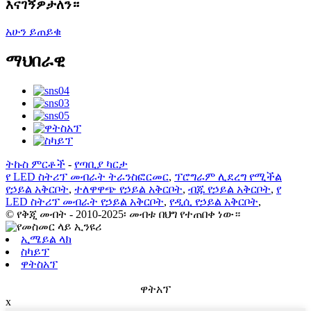
እናገኝዎታለን።
አሁን ይጠይቁ
ማህበራዊ
ትኩስ ምርቶች
-
የጣቢያ ካርታ
የ LED ስትሪፕ መብራት ትራንስፎርመር
,
ፕሮግራም ሊደረግ የሚችል
የኃይል አቅርቦት
,
ተለዋዋጭ የኃይል አቅርቦት
,
ብጁ የኃይል አቅርቦት
,
የ
LED ስትሪፕ መብራት የኃይል አቅርቦት
,
የዲሲ የኃይል አቅርቦት
,
© የቅጂ መብት - 2010-2025፡ መብቱ በህግ የተጠበቀ ነው።
ኢሜይል ላክ
ስካይፕ
ዋትስአፕ
ዋትአፕ
x