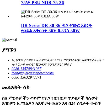
75W PSU NDR-75-36
DR Series DR-30-36 ዲን የባቡር አይነት
የኃይል አቅርቦት 36V 0.83A 30W
ያግኙን
ኢ ህንፃ፣ ሶንዩዋን ቴክኖፖሊስ፣ ዣንጌ ማህበረሰብ፣ ፉቸንግ ስትሪት፣
ሎንግሁዋ ወረዳ፣ ሼንዘን፣ ጓንግዶንግ፣ ቻይና
0086-13570841067
mandy@huyssenpower.com
0086-13632943371
መልእክት ላክ
ስለ ምርቶቻችን ወይም የዋጋ ዝርዝርዎ ጥያቄዎች ካሉዎት
እባክዎን ኢሜልዎን ለእኛ ይተዉልን እና በ24 ሰዓታት ውስጥ