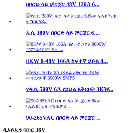
በቦርድ ላይ ቻርጀር 48V 120A 6...
ኤሲ 380V በቦርድ ላይ ቻርጀር 6....
8KW 0-48V 166A ከፍተኛ ኃይል 8...
የዲሲ 500V 6A የኃይል አቅርቦት 3KW...
90-265VAC በቦርድ ላይ ቻርጀር ...
ዲአይኤን ባቡር 36V