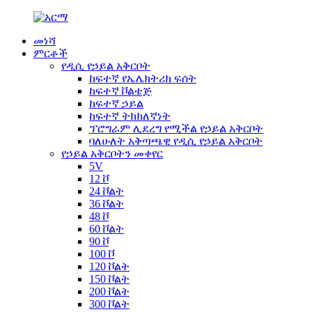
መነሻ
ምርቶች
የዲሲ የኃይል አቅርቦት
ከፍተኛ የኤሌክትሪክ ፍሰት
ከፍተኛ ቮልቴጅ
ከፍተኛ ኃይል
ከፍተኛ ትክክለኛነት
ፕሮግራም ሊደረግ የሚችል የኃይል አቅርቦት
ባለሁለት አቅጣጫዊ የዲሲ የኃይል አቅርቦት
የኃይል አቅርቦትን መቀየር
5V
12 ቮ
24 ቮልት
36 ቮልት
48 ቮ
60 ቮልት
90 ቮ
100 ቮ
120 ቮልት
150 ቮልት
200 ቮልት
300 ቮልት