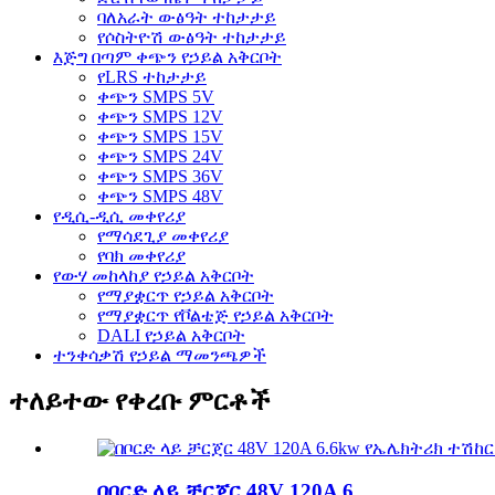
ባለአራት ውፅዓት ተከታታይ
የሶስትዮሽ ውፅዓት ተከታታይ
እጅግ በጣም ቀጭን የኃይል አቅርቦት
የLRS ተከታታይ
ቀጭን SMPS 5V
ቀጭን SMPS 12V
ቀጭን SMPS 15V
ቀጭን SMPS 24V
ቀጭን SMPS 36V
ቀጭን SMPS 48V
የዲሲ-ዲሲ መቀየሪያ
የማሳደጊያ መቀየሪያ
የባክ መቀየሪያ
የውሃ መከላከያ የኃይል አቅርቦት
የማያቋርጥ የኃይል አቅርቦት
የማያቋርጥ የቮልቴጅ የኃይል አቅርቦት
DALI የኃይል አቅርቦት
ተንቀሳቃሽ የኃይል ማመንጫዎች
ተለይተው የቀረቡ ምርቶች
በቦርድ ላይ ቻርጀር 48V 120A 6...