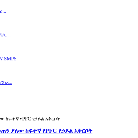
መጠን ያለው ከፍተኛ የPFC የኃይል አቅርቦት