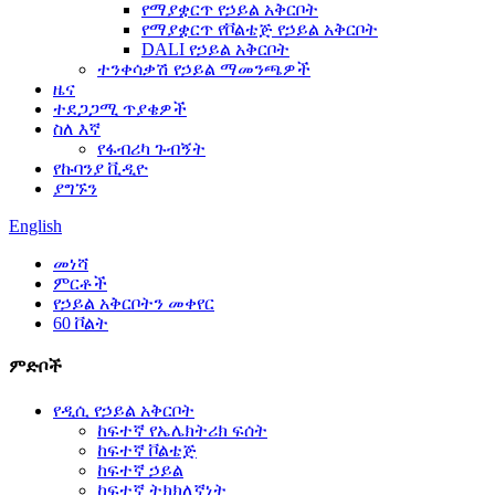
የማያቋርጥ የኃይል አቅርቦት
የማያቋርጥ የቮልቴጅ የኃይል አቅርቦት
DALI የኃይል አቅርቦት
ተንቀሳቃሽ የኃይል ማመንጫዎች
ዜና
ተደጋጋሚ ጥያቄዎች
ስለ እኛ
የፋብሪካ ጉብኝት
የኩባንያ ቪዲዮ
ያግኙን
English
መነሻ
ምርቶች
የኃይል አቅርቦትን መቀየር
60 ቮልት
ምድቦች
የዲሲ የኃይል አቅርቦት
ከፍተኛ የኤሌክትሪክ ፍሰት
ከፍተኛ ቮልቴጅ
ከፍተኛ ኃይል
ከፍተኛ ትክክለኛነት