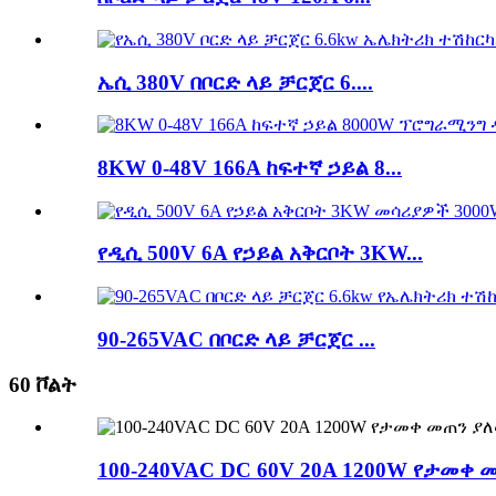
ኤሲ 380V በቦርድ ላይ ቻርጀር 6....
8KW 0-48V 166A ከፍተኛ ኃይል 8...
የዲሲ 500V 6A የኃይል አቅርቦት 3KW...
90-265VAC በቦርድ ላይ ቻርጀር ...
60 ቮልት
100-240VAC DC 60V 20A 1200W የታመቀ 