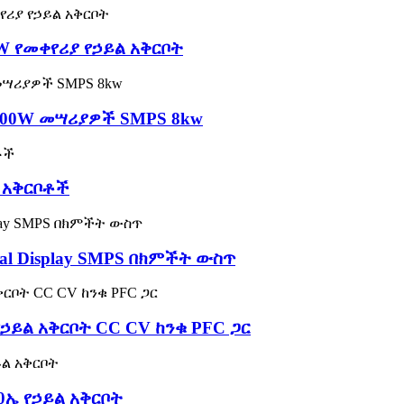
W የመቀየሪያ የኃይል አቅርቦት
8000W መሣሪያዎች SMPS 8kw
ል አቅርቦቶች
tal Display SMPS በክምችት ውስጥ
 የኃይል አቅርቦት CC CV ከንቁ PFC ጋር
0ኤ የኃይል አቅርቦት