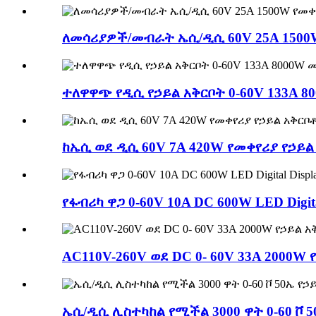
ለመሳሪያዎች/መብራት ኤሲ/ዲሲ 60V 25A 1500
ተለዋዋጭ የዲሲ የኃይል አቅርቦት 0-60V 133A 
ከኤሲ ወደ ዲሲ 60V 7A 420W የመቀየሪያ የኃይ
የፋብሪካ ዋጋ 0-60V 10A DC 600W LED Digi
AC110V-260V ወደ DC 0- 60V 33A 2000W
ኤሲ/ዲሲ ሊስተካከል የሚችል 3000 ዋት 0-60 ቮ 5