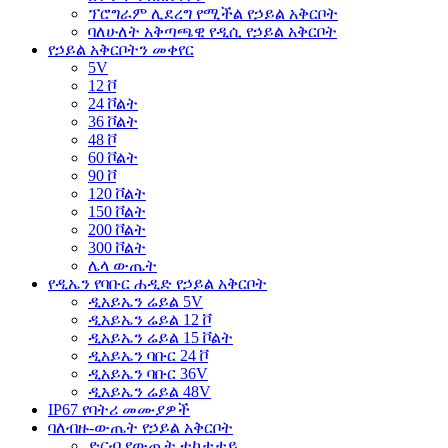
ፕሮግራም ሊደረግ የሚችል የኃይል አቅርቦት
ባለሁለት አቅጣጫዊ የዲሲ የኃይል አቅርቦት
የኃይል አቅርቦትን መቀየር
5V
12 ቮ
24 ቮልት
36 ቮልት
48 ቮ
60 ቮልት
90 ቮ
120 ቮልት
150 ቮልት
200 ቮልት
300 ቮልት
ሌላ ውጤት
የዲኤን የባቡር ሐዲድ የኃይል አቅርቦት
ዲአይኤን ሬይል 5V
ዲአይኤን ሬይል 12 ቮ
ዲአይኤን ሬይል 15 ቮልት
ዲአይኤን ባቡር 24 ቮ
ዲአይኤን ባቡር 36V
ዲአይኤን ሬይል 48V
IP67 የባትሪ መሙያዎች
ባለብዙ-ውጤት የኃይል አቅርቦት
ድርብ የውጤት ተከታታይ