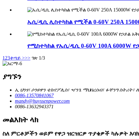
ኤሲ/ዲሲ ሊስተካከል የሚችል 0-60V 250A 150
የሚስተካከል የኤሲ/ዲሲ 0-60V 100A 6000W የ
1
2
3
ቀጣይ >
>>
ገጽ 1/3
ያግኙን
ኢ ህንፃ፣ ሶንዩዋን ቴክኖፖሊስ፣ ዣንጌ ማህበረሰብ፣ ፉቸንግ ስትሪት፣ 
0086-13570841067
mandy@huyssenpower.com
0086-13632943371
መልእክት ላክ
ስለ ምርቶቻችን ወይም የዋጋ ዝርዝርዎ ጥያቄዎች ካሉዎት እባክ