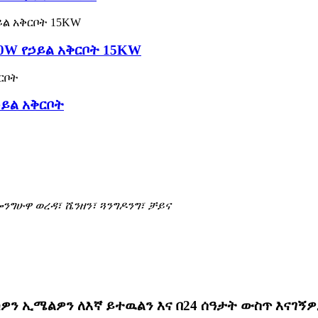
00W የኃይል አቅርቦት 15KW
ኃይል አቅርቦት
ሎንግሁዋ ወረዳ፣ ሼንዘን፣ ጓንግዶንግ፣ ቻይና
ዎን ኢሜልዎን ለእኛ ይተዉልን እና በ24 ሰዓታት ውስጥ እናገኝ