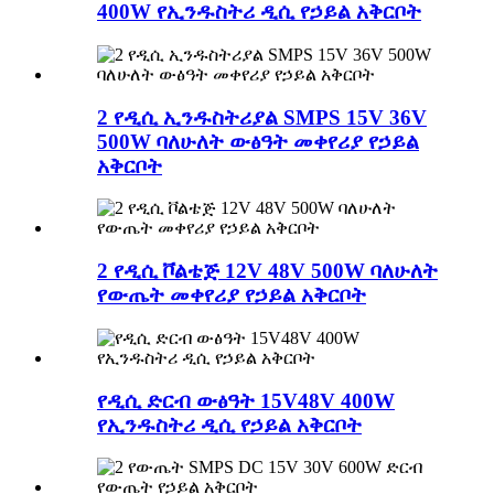
400W የኢንዱስትሪ ዲሲ የኃይል አቅርቦት
2 የዲሲ ኢንዱስትሪያል SMPS 15V 36V
500W ባለሁለት ውፅዓት መቀየሪያ የኃይል
አቅርቦት
2 የዲሲ ቮልቴጅ 12V 48V 500W ባለሁለት
የውጤት መቀየሪያ የኃይል አቅርቦት
የዲሲ ድርብ ውፅዓት 15V48V 400W
የኢንዱስትሪ ዲሲ የኃይል አቅርቦት