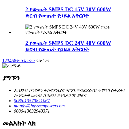
2 የውጤት SMPS DC 15V 30V 600W
ድርብ የውጤት የኃይል አቅርቦት
2 የውጤት SMPS DC 24V 48V 600W
ድርብ የውጤት የኃይል አቅርቦት
1
2
3
4
5
6
ቀጣይ >
>>
ገጽ 1/6
ያግኙን
ኢ ህንፃ፣ ሶንዩዋን ቴክኖፖሊስ፣ ዣንጌ ማህበረሰብ፣ ፉቸንግ ስትሪት፣
ሎንግሁዋ ወረዳ፣ ሼንዘን፣ ጓንግዶንግ፣ ቻይና
0086-13570841067
mandy@huyssenpower.com
0086-13632943371
መልእክት ላክ