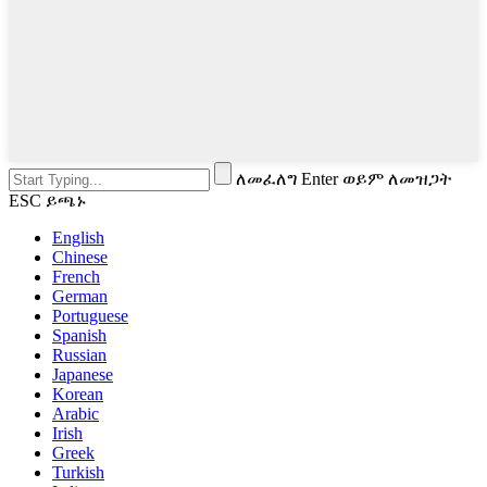
ለመፈለግ Enter ወይም ለመዝጋት
ESC ይጫኑ
English
Chinese
French
German
Portuguese
Spanish
Russian
Japanese
Korean
Arabic
Irish
Greek
Turkish