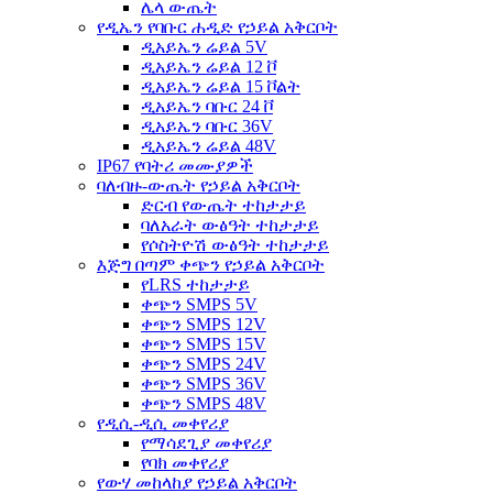
ሌላ ውጤት
የዲኤን የባቡር ሐዲድ የኃይል አቅርቦት
ዲአይኤን ሬይል 5V
ዲአይኤን ሬይል 12 ቮ
ዲአይኤን ሬይል 15 ቮልት
ዲአይኤን ባቡር 24 ቮ
ዲአይኤን ባቡር 36V
ዲአይኤን ሬይል 48V
IP67 የባትሪ መሙያዎች
ባለብዙ-ውጤት የኃይል አቅርቦት
ድርብ የውጤት ተከታታይ
ባለአራት ውፅዓት ተከታታይ
የሶስትዮሽ ውፅዓት ተከታታይ
እጅግ በጣም ቀጭን የኃይል አቅርቦት
የLRS ተከታታይ
ቀጭን SMPS 5V
ቀጭን SMPS 12V
ቀጭን SMPS 15V
ቀጭን SMPS 24V
ቀጭን SMPS 36V
ቀጭን SMPS 48V
የዲሲ-ዲሲ መቀየሪያ
የማሳደጊያ መቀየሪያ
የባክ መቀየሪያ
የውሃ መከላከያ የኃይል አቅርቦት