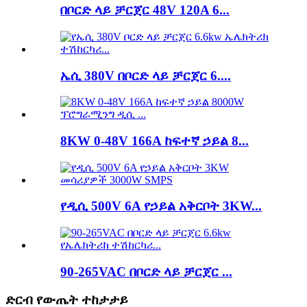
በቦርድ ላይ ቻርጀር 48V 120A 6...
ኤሲ 380V በቦርድ ላይ ቻርጀር 6....
8KW 0-48V 166A ከፍተኛ ኃይል 8...
የዲሲ 500V 6A የኃይል አቅርቦት 3KW...
90-265VAC በቦርድ ላይ ቻርጀር ...
ድርብ የውጤት ተከታታይ