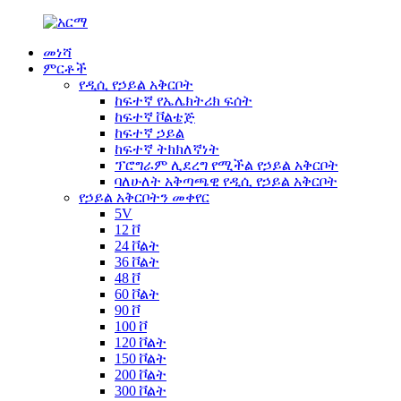
መነሻ
ምርቶች
የዲሲ የኃይል አቅርቦት
ከፍተኛ የኤሌክትሪክ ፍሰት
ከፍተኛ ቮልቴጅ
ከፍተኛ ኃይል
ከፍተኛ ትክክለኛነት
ፕሮግራም ሊደረግ የሚችል የኃይል አቅርቦት
ባለሁለት አቅጣጫዊ የዲሲ የኃይል አቅርቦት
የኃይል አቅርቦትን መቀየር
5V
12 ቮ
24 ቮልት
36 ቮልት
48 ቮ
60 ቮልት
90 ቮ
100 ቮ
120 ቮልት
150 ቮልት
200 ቮልት
300 ቮልት