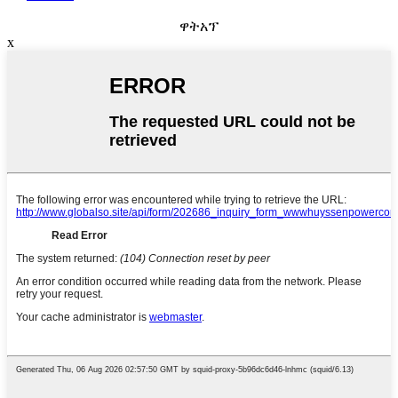
ዋትአፕ
x