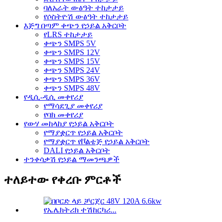
ባለአራት ውፅዓት ተከታታይ
የሶስትዮሽ ውፅዓት ተከታታይ
እጅግ በጣም ቀጭን የኃይል አቅርቦት
የLRS ተከታታይ
ቀጭን SMPS 5V
ቀጭን SMPS 12V
ቀጭን SMPS 15V
ቀጭን SMPS 24V
ቀጭን SMPS 36V
ቀጭን SMPS 48V
የዲሲ-ዲሲ መቀየሪያ
የማሳደጊያ መቀየሪያ
የባክ መቀየሪያ
የውሃ መከላከያ የኃይል አቅርቦት
የማያቋርጥ የኃይል አቅርቦት
የማያቋርጥ የቮልቴጅ የኃይል አቅርቦት
DALI የኃይል አቅርቦት
ተንቀሳቃሽ የኃይል ማመንጫዎች
ተለይተው የቀረቡ ምርቶች