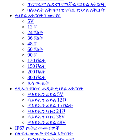
ፕሮግራም ሊደረግ የሚችል የኃይል አቅርቦት
ባለሁለት አቅጣጫዊ የዲሲ የኃይል አቅርቦት
የኃይል አቅርቦትን መቀየር
5V
12 ቮ
24 ቮልት
36 ቮልት
48 ቮ
60 ቮልት
90 ቮ
120 ቮልት
150 ቮልት
200 ቮልት
300 ቮልት
ሌላ ውጤት
የዲኤን የባቡር ሐዲድ የኃይል አቅርቦት
ዲአይኤን ሬይል 5V
ዲአይኤን ሬይል 12 ቮ
ዲአይኤን ሬይል 15 ቮልት
ዲአይኤን ባቡር 24 ቮ
ዲአይኤን ባቡር 36V
ዲአይኤን ሬይል 48V
IP67 የባትሪ መሙያዎች
ባለብዙ-ውጤት የኃይል አቅርቦት
ድርብ የውጤት ተከታታይ