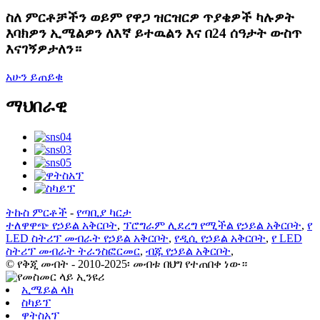
ስለ ምርቶቻችን ወይም የዋጋ ዝርዝርዎ ጥያቄዎች ካሉዎት
እባክዎን ኢሜልዎን ለእኛ ይተዉልን እና በ24 ሰዓታት ውስጥ
እናገኝዎታለን።
አሁን ይጠይቁ
ማህበራዊ
ትኩስ ምርቶች
-
የጣቢያ ካርታ
ተለዋዋጭ የኃይል አቅርቦት
,
ፕሮግራም ሊደረግ የሚችል የኃይል አቅርቦት
,
የ
LED ስትሪፕ መብራት የኃይል አቅርቦት
,
የዲሲ የኃይል አቅርቦት
,
የ LED
ስትሪፕ መብራት ትራንስፎርመር
,
ብጁ የኃይል አቅርቦት
,
© የቅጂ መብት - 2010-2025፡ መብቱ በህግ የተጠበቀ ነው።
ኢሜይል ላክ
ስካይፕ
ዋትስአፕ