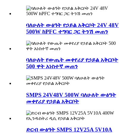
ባለሁለት ውፅዓት የኃይል አቅርቦት 24V 48V
500W ከPFC ተግባር ጋር ትንሽ መጠን
ባለሁለት የውጤት መቀየሪያ የኃይል አቅርቦት
500 ዋት አነስተኛ መጠን
SMPS 24V48V 500W ባለሁለት ውፅዓት
መቀየሪያ የኃይል አቅርቦት
ድርብ ውፅዓት SMPS 12V25A 5V10A