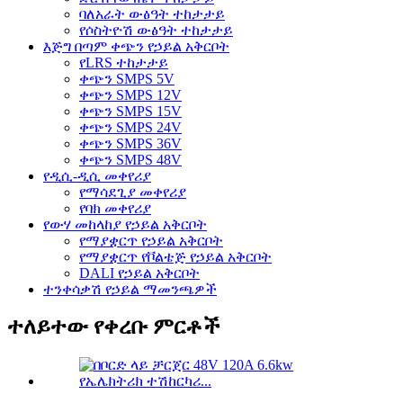
ባለአራት ውፅዓት ተከታታይ
የሶስትዮሽ ውፅዓት ተከታታይ
እጅግ በጣም ቀጭን የኃይል አቅርቦት
የLRS ተከታታይ
ቀጭን SMPS 5V
ቀጭን SMPS 12V
ቀጭን SMPS 15V
ቀጭን SMPS 24V
ቀጭን SMPS 36V
ቀጭን SMPS 48V
የዲሲ-ዲሲ መቀየሪያ
የማሳደጊያ መቀየሪያ
የባክ መቀየሪያ
የውሃ መከላከያ የኃይል አቅርቦት
የማያቋርጥ የኃይል አቅርቦት
የማያቋርጥ የቮልቴጅ የኃይል አቅርቦት
DALI የኃይል አቅርቦት
ተንቀሳቃሽ የኃይል ማመንጫዎች
ተለይተው የቀረቡ ምርቶች