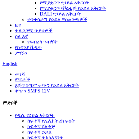
የማያቋርጥ የኃይል አቅርቦት
የማያቋርጥ የቮልቴጅ የኃይል አቅርቦት
DALI የኃይል አቅርቦት
ተንቀሳቃሽ የኃይል ማመንጫዎች
ዜና
ተደጋጋሚ ጥያቄዎች
ስለ እኛ
የፋብሪካ ጉብኝት
የኩባንያ ቪዲዮ
ያግኙን
English
መነሻ
ምርቶች
እጅግ በጣም ቀጭን የኃይል አቅርቦት
ቀጭን SMPS 12V
ምድቦች
የዲሲ የኃይል አቅርቦት
ከፍተኛ የኤሌክትሪክ ፍሰት
ከፍተኛ ቮልቴጅ
ከፍተኛ ኃይል
ከፍተኛ ትክክለኛነት