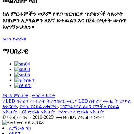
መልእክት ላክ
ስለ ምርቶቻችን ወይም የዋጋ ዝርዝርዎ ጥያቄዎች ካሉዎት
እባክዎን ኢሜልዎን ለእኛ ይተዉልን እና በ24 ሰዓታት ውስጥ
እናገኝዎታለን።
አሁን ይጠይቁ
ማህበራዊ
ትኩስ ምርቶች
-
የጣቢያ ካርታ
የ LED ስትሪፕ መብራት ትራንስፎርመር
,
የ LED ስትሪፕ መብራት የኃይል
አቅርቦት
,
የዲሲ የኃይል አቅርቦት
,
ፕሮግራም ሊደረግ የሚችል የኃይል
አቅርቦት
,
ብጁ የኃይል አቅርቦት
,
ተለዋዋጭ የኃይል አቅርቦት
,
© የቅጂ መብት - 2010-2025፡ መብቱ በህግ የተጠበቀ ነው።
ኢሜይል ላክ
ስካይፕ