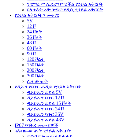
ፕሮግራም ሊደረግ የሚችል የኃይል አቅርቦት
ባለሁለት አቅጣጫዊ የዲሲ የኃይል አቅርቦት
የኃይል አቅርቦትን መቀየር
5V
12 ቮ
24 ቮልት
36 ቮልት
48 ቮ
60 ቮልት
90 ቮ
120 ቮልት
150 ቮልት
200 ቮልት
300 ቮልት
ሌላ ውጤት
የዲኤን የባቡር ሐዲድ የኃይል አቅርቦት
ዲአይኤን ሬይል 5V
ዲአይኤን ባቡር 12 ቮ
ዲአይኤን ሬይል 15 ቮልት
ዲአይኤን ባቡር 24 ቮ
ዲአይኤን ባቡር 36V
ዲአይኤን ሬይል 48V
IP67 የባትሪ መሙያዎች
ባለብዙ-ውጤት የኃይል አቅርቦት
ድርብ የውጤት ተከታታይ