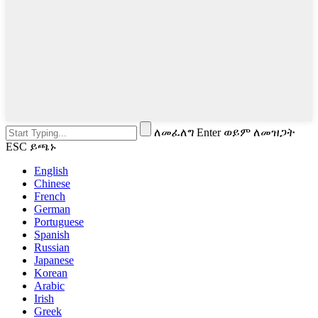
ለመፈለግ Enter ወይም ለመዝጋት
ESC ይጫኑ
English
Chinese
French
German
Portuguese
Spanish
Russian
Japanese
Korean
Arabic
Irish
Greek