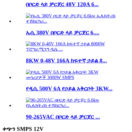
በቦርድ ላይ ቻርጀር 48V 120A 6...
ኤሲ 380V በቦርድ ላይ ቻርጀር 6....
8KW 0-48V 166A ከፍተኛ ኃይል 8...
የዲሲ 500V 6A የኃይል አቅርቦት 3KW...
90-265VAC በቦርድ ላይ ቻርጀር ...
ቀጭን SMPS 12V