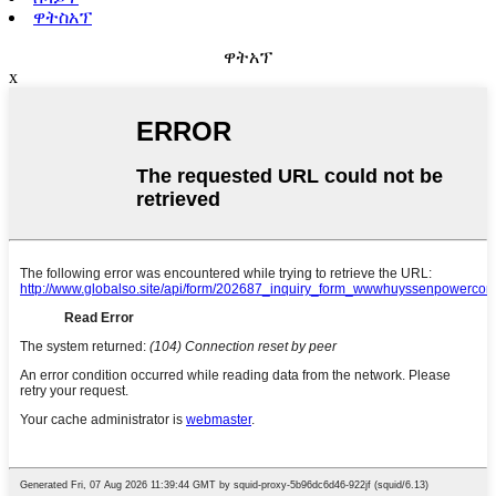
ዋትስአፕ
ዋትአፕ
x