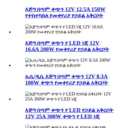
እጅግ በጣም ቀጭን 12V 12.5A 150W
የተስተካከለ የመቀየሪያ የኃይል አቅርቦት
እጅግ በጣም ቀጭን የ LED ነጂ 12V
16.6A 200W የመቀየሪያ የኃይል አቅርቦት
ኤሲ/ዲሲ እጅግ በጣም ቀጭን 12V 8.3A
100W ቀጭን የመቀየሪያ የኃይል አቅርቦት
እጅግ በጣም ቀጭን የ LED የኃይል አቅርቦት
12V 25A 300W ቀጭን የ LED ነጂ