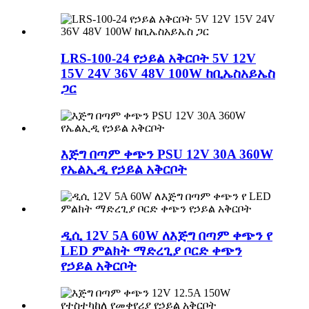
LRS-100-24 የኃይል አቅርቦት 5V 12V
15V 24V 36V 48V 100W ከቢኤስአይኤስ
ጋር
እጅግ በጣም ቀጭን PSU 12V 30A 360W
የኤልኢዲ የኃይል አቅርቦት
ዲሲ 12V 5A 60W ለእጅግ በጣም ቀጭን የ
LED ምልክት ማድረጊያ ቦርድ ቀጭን
የኃይል አቅርቦት