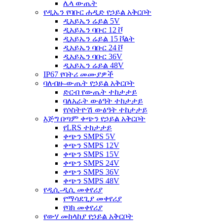
ሌላ ውጤት
የዲኤን የባቡር ሐዲድ የኃይል አቅርቦት
ዲአይኤን ሬይል 5V
ዲአይኤን ባቡር 12 ቮ
ዲአይኤን ሬይል 15 ቮልት
ዲአይኤን ባቡር 24 ቮ
ዲአይኤን ባቡር 36V
ዲአይኤን ሬይል 48V
IP67 የባትሪ መሙያዎች
ባለብዙ-ውጤት የኃይል አቅርቦት
ድርብ የውጤት ተከታታይ
ባለአራት ውፅዓት ተከታታይ
የሶስትዮሽ ውፅዓት ተከታታይ
እጅግ በጣም ቀጭን የኃይል አቅርቦት
የLRS ተከታታይ
ቀጭን SMPS 5V
ቀጭን SMPS 12V
ቀጭን SMPS 15V
ቀጭን SMPS 24V
ቀጭን SMPS 36V
ቀጭን SMPS 48V
የዲሲ-ዲሲ መቀየሪያ
የማሳደጊያ መቀየሪያ
የባክ መቀየሪያ
የውሃ መከላከያ የኃይል አቅርቦት