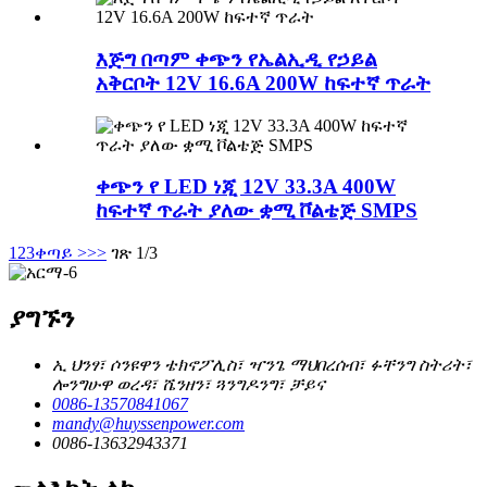
እጅግ በጣም ቀጭን የኤልኢዲ የኃይል
አቅርቦት 12V 16.6A 200W ከፍተኛ ጥራት
ቀጭን የ LED ነጂ 12V 33.3A 400W
ከፍተኛ ጥራት ያለው ቋሚ ቮልቴጅ SMPS
1
2
3
ቀጣይ >
>>
ገጽ 1/3
ያግኙን
ኢ ህንፃ፣ ሶንዩዋን ቴክኖፖሊስ፣ ዣንጌ ማህበረሰብ፣ ፉቸንግ ስትሪት፣
ሎንግሁዋ ወረዳ፣ ሼንዘን፣ ጓንግዶንግ፣ ቻይና
0086-13570841067
mandy@huyssenpower.com
0086-13632943371