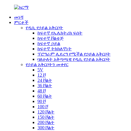
መነሻ
ምርቶች
የዲሲ የኃይል አቅርቦት
ከፍተኛ የኤሌክትሪክ ፍሰት
ከፍተኛ ቮልቴጅ
ከፍተኛ ኃይል
ከፍተኛ ትክክለኛነት
ፕሮግራም ሊደረግ የሚችል የኃይል አቅርቦት
ባለሁለት አቅጣጫዊ የዲሲ የኃይል አቅርቦት
የኃይል አቅርቦትን መቀየር
5V
12 ቮ
24 ቮልት
36 ቮልት
48 ቮ
60 ቮልት
90 ቮ
100 ቮ
120 ቮልት
150 ቮልት
200 ቮልት
300 ቮልት