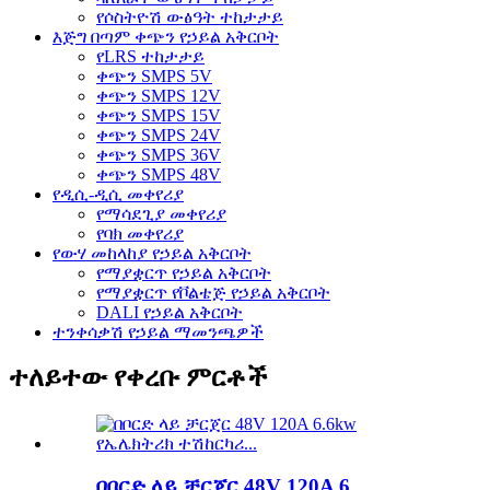
የሶስትዮሽ ውፅዓት ተከታታይ
እጅግ በጣም ቀጭን የኃይል አቅርቦት
የLRS ተከታታይ
ቀጭን SMPS 5V
ቀጭን SMPS 12V
ቀጭን SMPS 15V
ቀጭን SMPS 24V
ቀጭን SMPS 36V
ቀጭን SMPS 48V
የዲሲ-ዲሲ መቀየሪያ
የማሳደጊያ መቀየሪያ
የባክ መቀየሪያ
የውሃ መከላከያ የኃይል አቅርቦት
የማያቋርጥ የኃይል አቅርቦት
የማያቋርጥ የቮልቴጅ የኃይል አቅርቦት
DALI የኃይል አቅርቦት
ተንቀሳቃሽ የኃይል ማመንጫዎች
ተለይተው የቀረቡ ምርቶች
በቦርድ ላይ ቻርጀር 48V 120A 6...