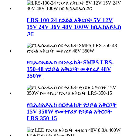
LRS-100-24 የኃይል አቅርቦት 5V 12V
15V 24V 36V 48V 100W ከቢኤስአይኤስ
ጋር
የቢኤስአይኤስ ሰርተፊኬት SMPS LRS-
350-48 የኃይል አቅርቦት መቀየሪያ 48V
350W
የቢኤስአይኤስ ሰርተፊኬት የኃይል አቅርቦት
15V 350W የመቀየሪያ የኃይል አቅርቦት
LRS-350-15