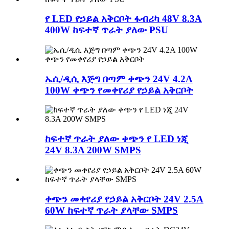
የ LED የኃይል አቅርቦት ፋብሪካ 48V 8.3A
400W ከፍተኛ ጥራት ያለው PSU
ኤሲ/ዲሲ እጅግ በጣም ቀጭን 24V 4.2A
100W ቀጭን የመቀየሪያ የኃይል አቅርቦት
ከፍተኛ ጥራት ያለው ቀጭን የ LED ነጂ
24V 8.3A 200W SMPS
ቀጭን መቀየሪያ የኃይል አቅርቦት 24V 2.5A
60W ከፍተኛ ጥራት ያላቸው SMPS