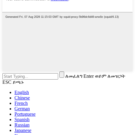
ለመፈለግ Enter ወይም ለመዝጋት
ESC ይጫኑ
English
Chinese
French
German
Portuguese
Spanish
Russian
Japanese