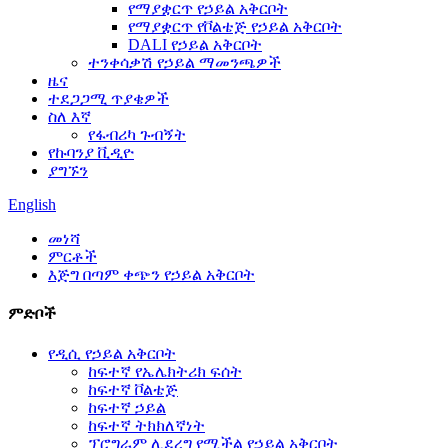
የማያቋርጥ የኃይል አቅርቦት
የማያቋርጥ የቮልቴጅ የኃይል አቅርቦት
DALI የኃይል አቅርቦት
ተንቀሳቃሽ የኃይል ማመንጫዎች
ዜና
ተደጋጋሚ ጥያቄዎች
ስለ እኛ
የፋብሪካ ጉብኝት
የኩባንያ ቪዲዮ
ያግኙን
English
መነሻ
ምርቶች
እጅግ በጣም ቀጭን የኃይል አቅርቦት
ምድቦች
የዲሲ የኃይል አቅርቦት
ከፍተኛ የኤሌክትሪክ ፍሰት
ከፍተኛ ቮልቴጅ
ከፍተኛ ኃይል
ከፍተኛ ትክክለኛነት
ፕሮግራም ሊደረግ የሚችል የኃይል አቅርቦት