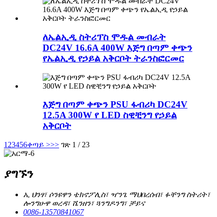
ለኤልኢዲ ስትሪፕስ ሞዱል መብራት
DC24V 16.6A 400W እጅግ በጣም ቀጭን
የኤልኢዲ የኃይል አቅርቦት ትራንስፎርመር
እጅግ በጣም ቀጭን PSU ፋብሪካ DC24V
12.5A 300W የ LED ስዊቺንግ የኃይል
አቅርቦት
1
2
3
4
5
6
ቀጣይ >
>>
ገጽ 1 / 23
ያግኙን
ኢ ህንፃ፣ ሶንዩዋን ቴክኖፖሊስ፣ ዣንጌ ማህበረሰብ፣ ፉቸንግ ስትሪት፣
ሎንግሁዋ ወረዳ፣ ሼንዘን፣ ጓንግዶንግ፣ ቻይና
0086-13570841067