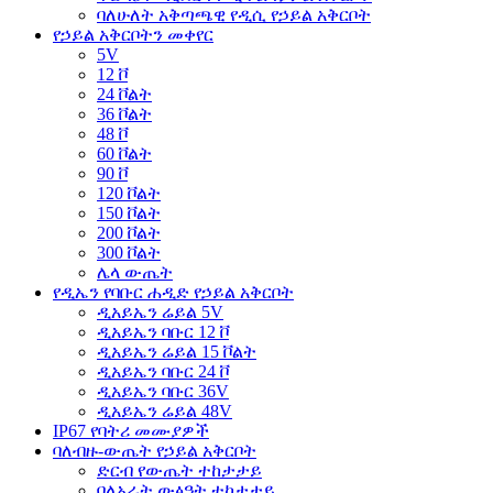
ባለሁለት አቅጣጫዊ የዲሲ የኃይል አቅርቦት
የኃይል አቅርቦትን መቀየር
5V
12 ቮ
24 ቮልት
36 ቮልት
48 ቮ
60 ቮልት
90 ቮ
120 ቮልት
150 ቮልት
200 ቮልት
300 ቮልት
ሌላ ውጤት
የዲኤን የባቡር ሐዲድ የኃይል አቅርቦት
ዲአይኤን ሬይል 5V
ዲአይኤን ባቡር 12 ቮ
ዲአይኤን ሬይል 15 ቮልት
ዲአይኤን ባቡር 24 ቮ
ዲአይኤን ባቡር 36V
ዲአይኤን ሬይል 48V
IP67 የባትሪ መሙያዎች
ባለብዙ-ውጤት የኃይል አቅርቦት
ድርብ የውጤት ተከታታይ
ባለአራት ውፅዓት ተከታታይ