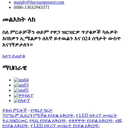
mandy@huyssenpower.com
0086-13632943371
መልእክት ላክ
ስለ ምርቶቻችን ወይም የዋጋ ዝርዝርዎ ጥያቄዎች ካሉዎት
እባክዎን ኢሜልዎን ለእኛ ይተዉልን እና በ24 ሰዓታት ውስጥ
እናገኝዎታለን።
አሁን ይጠይቁ
ማህበራዊ
ትኩስ ምርቶች
-
የጣቢያ ካርታ
ፕሮግራም ሊደረግ የሚችል የኃይል አቅርቦት
,
የ LED ስትሪፕ መብራት
ትራንስፎርመር
,
የዲሲ የኃይል አቅርቦት
,
ተለዋዋጭ የኃይል አቅርቦት
,
ብጁ
የኃይል አቅርቦት
,
የ LED ስትሪፕ መብራት የኃይል አቅርቦት
,