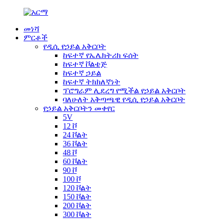
መነሻ
ምርቶች
የዲሲ የኃይል አቅርቦት
ከፍተኛ የኤሌክትሪክ ፍሰት
ከፍተኛ ቮልቴጅ
ከፍተኛ ኃይል
ከፍተኛ ትክክለኛነት
ፕሮግራም ሊደረግ የሚችል የኃይል አቅርቦት
ባለሁለት አቅጣጫዊ የዲሲ የኃይል አቅርቦት
የኃይል አቅርቦትን መቀየር
5V
12 ቮ
24 ቮልት
36 ቮልት
48 ቮ
60 ቮልት
90 ቮ
100 ቮ
120 ቮልት
150 ቮልት
200 ቮልት
300 ቮልት