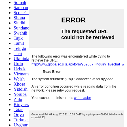
Somali
Samoan
Scots Gaelic
Shona
Sindhi
Sundanese
Swahili
Tajik
Tamil
Telugu
Thai
Ukrainian
Urdu
Uzbek
Vietnamese
Welsh
Xhosa
Yiddish
Yoruba
Zulu
Kinyarwanda
Tatar
Oriya
Turkmen
Uyghur