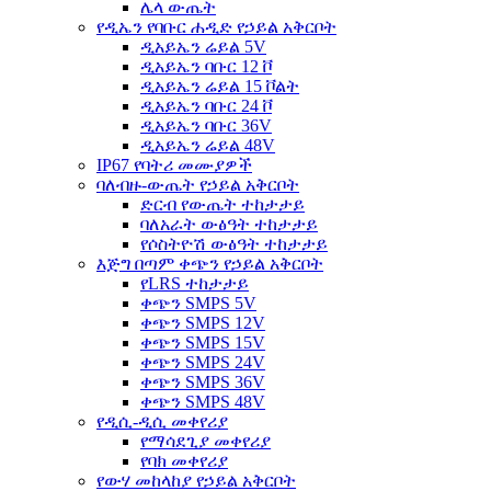
ሌላ ውጤት
የዲኤን የባቡር ሐዲድ የኃይል አቅርቦት
ዲአይኤን ሬይል 5V
ዲአይኤን ባቡር 12 ቮ
ዲአይኤን ሬይል 15 ቮልት
ዲአይኤን ባቡር 24 ቮ
ዲአይኤን ባቡር 36V
ዲአይኤን ሬይል 48V
IP67 የባትሪ መሙያዎች
ባለብዙ-ውጤት የኃይል አቅርቦት
ድርብ የውጤት ተከታታይ
ባለአራት ውፅዓት ተከታታይ
የሶስትዮሽ ውፅዓት ተከታታይ
እጅግ በጣም ቀጭን የኃይል አቅርቦት
የLRS ተከታታይ
ቀጭን SMPS 5V
ቀጭን SMPS 12V
ቀጭን SMPS 15V
ቀጭን SMPS 24V
ቀጭን SMPS 36V
ቀጭን SMPS 48V
የዲሲ-ዲሲ መቀየሪያ
የማሳደጊያ መቀየሪያ
የባክ መቀየሪያ
የውሃ መከላከያ የኃይል አቅርቦት