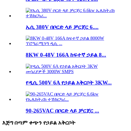
ኤሲ 380V በቦርድ ላይ ቻርጀር 6....
8KW 0-48V 166A ከፍተኛ ኃይል 8...
የዲሲ 500V 6A የኃይል አቅርቦት 3KW...
90-265VAC በቦርድ ላይ ቻርጀር ...
እጅግ በጣም ቀጭን የኃይል አቅርቦት