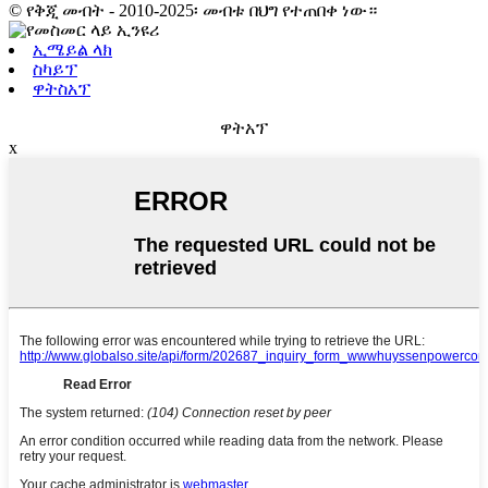
© የቅጂ መብት - 2010-2025፡ መብቱ በህግ የተጠበቀ ነው።
ኢሜይል ላክ
ስካይፕ
ዋትስአፕ
ዋትአፕ
x