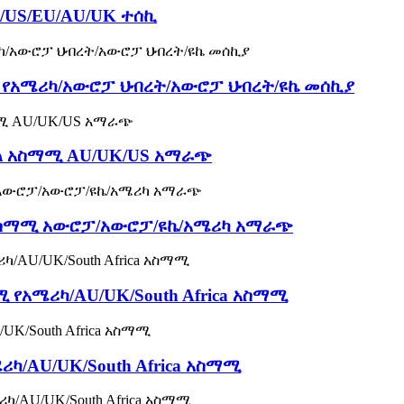
/US/EU/AU/UK ተሰኪ
A የአሜሪካ/አውሮፓ ህብረት/አውሮፓ ህብረት/ዩኬ መሰኪያ
ይል አስማሚ AU/UK/US አማራጭ
 አስማሚ አውሮፓ/አውሮፓ/ዩኬ/አሜሪካ አማራጭ
 የአሜሪካ/AU/UK/South Africa አስማሚ
ካ/AU/UK/South Africa አስማሚ