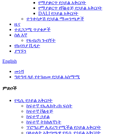
የማያቋርጥ የኃይል አቅርቦት
የማያቋርጥ የቮልቴጅ የኃይል አቅርቦት
DALI የኃይል አቅርቦት
ተንቀሳቃሽ የኃይል ማመንጫዎች
ዜና
ተደጋጋሚ ጥያቄዎች
ስለ እኛ
የፋብሪካ ጉብኝት
የኩባንያ ቪዲዮ
ያግኙን
English
መነሻ
ግድግዳ ላይ የተገጠመ የኃይል አስማሚ
ምድቦች
የዲሲ የኃይል አቅርቦት
ከፍተኛ የኤሌክትሪክ ፍሰት
ከፍተኛ ቮልቴጅ
ከፍተኛ ኃይል
ከፍተኛ ትክክለኛነት
ፕሮግራም ሊደረግ የሚችል የኃይል አቅርቦት
ባለሁለት አቅጣጫዊ የዲሲ የኃይል አቅርቦት