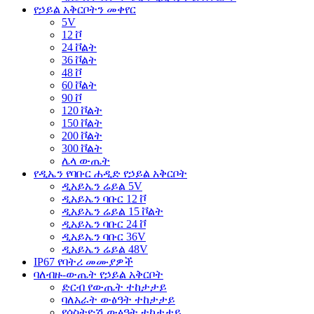
የኃይል አቅርቦትን መቀየር
5V
12 ቮ
24 ቮልት
36 ቮልት
48 ቮ
60 ቮልት
90 ቮ
120 ቮልት
150 ቮልት
200 ቮልት
300 ቮልት
ሌላ ውጤት
የዲኤን የባቡር ሐዲድ የኃይል አቅርቦት
ዲአይኤን ሬይል 5V
ዲአይኤን ባቡር 12 ቮ
ዲአይኤን ሬይል 15 ቮልት
ዲአይኤን ባቡር 24 ቮ
ዲአይኤን ባቡር 36V
ዲአይኤን ሬይል 48V
IP67 የባትሪ መሙያዎች
ባለብዙ-ውጤት የኃይል አቅርቦት
ድርብ የውጤት ተከታታይ
ባለአራት ውፅዓት ተከታታይ
የሶስትዮሽ ውፅዓት ተከታታይ