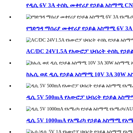
የዲሲ 6V 3A ተሰኪ መቀየሪያ የኃይል አስማሚ CN
የግድግዳ ማሰሪያ መቀየሪያ የኃይል አስማሚ 6V 3
AC/DC 24V1.5A የአውሮፓ ህብረት ተሰኪ የኃ
ከኤሲ ወደ ዲሲ የኃይል አስማሚ 10V 3A 30W
ዲሲ 5V 500mA የአውሮፓ ህብረት የኃይል አስማሚ
ዲሲ 5V 1000mA የአሜሪካ የኃይል አስማሚ የአሜሪ