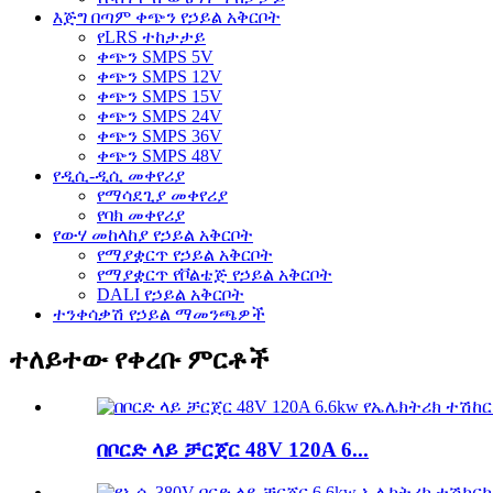
እጅግ በጣም ቀጭን የኃይል አቅርቦት
የLRS ተከታታይ
ቀጭን SMPS 5V
ቀጭን SMPS 12V
ቀጭን SMPS 15V
ቀጭን SMPS 24V
ቀጭን SMPS 36V
ቀጭን SMPS 48V
የዲሲ-ዲሲ መቀየሪያ
የማሳደጊያ መቀየሪያ
የባክ መቀየሪያ
የውሃ መከላከያ የኃይል አቅርቦት
የማያቋርጥ የኃይል አቅርቦት
የማያቋርጥ የቮልቴጅ የኃይል አቅርቦት
DALI የኃይል አቅርቦት
ተንቀሳቃሽ የኃይል ማመንጫዎች
ተለይተው የቀረቡ ምርቶች
በቦርድ ላይ ቻርጀር 48V 120A 6...