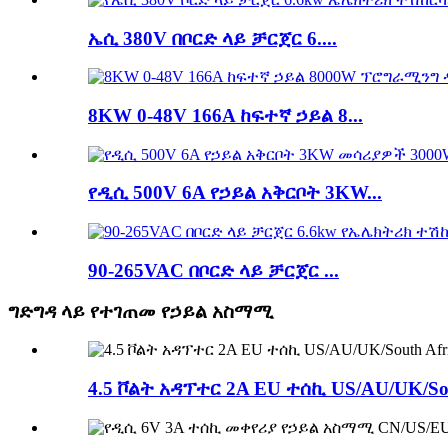
ኤሲ 380V በቦርድ ላይ ቻርጀር 6....
8KW 0-48V 166A ከፍተኛ ኃይል 8...
የዲሲ 500V 6A የኃይል አቅርቦት 3KW...
90-265VAC በቦርድ ላይ ቻርጀር ...
ግድግዳ ላይ የተገጠመ የኃይል አስማሚ
4.5 ቮልት አዳፕተር 2A EU ተሰኪ US/AU/UK/Sou