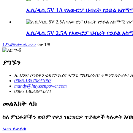
ኤሲ/ዲሲ 5V 1A የአውሮፓ ህብረት የኃይል አስማሚ
ኤሲ/ዲሲ 5V 2.5A የአውሮፓ ህብረት የኃይል አ
1
2
3
4
5
6
ቀጣይ >
>>
ገጽ 1/8
ያግኙን
ኢ ህንፃ፣ ሶንዩዋን ቴክኖፖሊስ፣ ዣንጌ ማህበረሰብ፣ ፉቸንግ ስትሪት፣ 
0086-13570841067
mandy@huyssenpower.com
0086-13632943371
መልእክት ላክ
ስለ ምርቶቻችን ወይም የዋጋ ዝርዝርዎ ጥያቄዎች ካሉዎት እባክ
አሁን ይጠይቁ