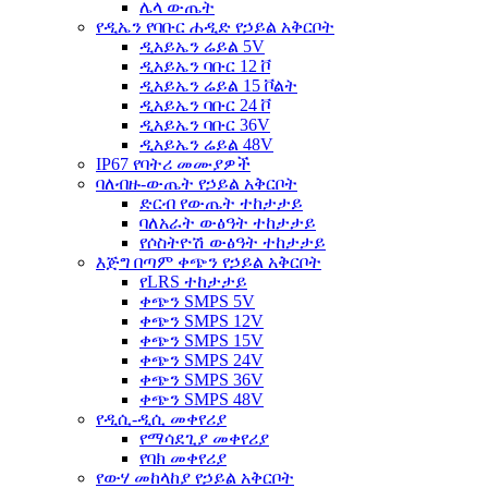
ሌላ ውጤት
የዲኤን የባቡር ሐዲድ የኃይል አቅርቦት
ዲአይኤን ሬይል 5V
ዲአይኤን ባቡር 12 ቮ
ዲአይኤን ሬይል 15 ቮልት
ዲአይኤን ባቡር 24 ቮ
ዲአይኤን ባቡር 36V
ዲአይኤን ሬይል 48V
IP67 የባትሪ መሙያዎች
ባለብዙ-ውጤት የኃይል አቅርቦት
ድርብ የውጤት ተከታታይ
ባለአራት ውፅዓት ተከታታይ
የሶስትዮሽ ውፅዓት ተከታታይ
እጅግ በጣም ቀጭን የኃይል አቅርቦት
የLRS ተከታታይ
ቀጭን SMPS 5V
ቀጭን SMPS 12V
ቀጭን SMPS 15V
ቀጭን SMPS 24V
ቀጭን SMPS 36V
ቀጭን SMPS 48V
የዲሲ-ዲሲ መቀየሪያ
የማሳደጊያ መቀየሪያ
የባክ መቀየሪያ
የውሃ መከላከያ የኃይል አቅርቦት