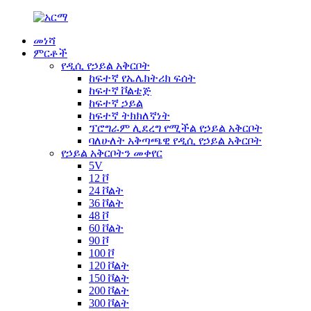
መነሻ
ምርቶች
የዲሲ የኃይል አቅርቦት
ከፍተኛ የኤሌክትሪክ ፍሰት
ከፍተኛ ቮልቴጅ
ከፍተኛ ኃይል
ከፍተኛ ትክክለኛነት
ፕሮግራም ሊደረግ የሚችል የኃይል አቅርቦት
ባለሁለት አቅጣጫዊ የዲሲ የኃይል አቅርቦት
የኃይል አቅርቦትን መቀየር
5V
12 ቮ
24 ቮልት
36 ቮልት
48 ቮ
60 ቮልት
90 ቮ
100 ቮ
120 ቮልት
150 ቮልት
200 ቮልት
300 ቮልት