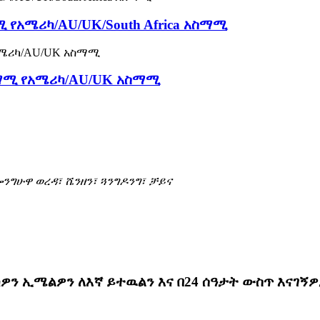
 የአሜሪካ/AU/UK/South Africa አስማሚ
ስማሚ የአሜሪካ/AU/UK አስማሚ
ሎንግሁዋ ወረዳ፣ ሼንዘን፣ ጓንግዶንግ፣ ቻይና
ዎን ኢሜልዎን ለእኛ ይተዉልን እና በ24 ሰዓታት ውስጥ እናገኝ